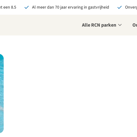
t een 8.5
Al meer dan 70 jaar ervaring in gastvrijheid
Onverg
Alle RCN parken
O
je bij RCN boekt, krijg je:
De beste prijsgarantie
Exclusieve voordelen
Persoonlijk contact
ekijk alle voordelen