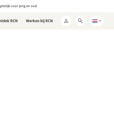
etelijk voor jong en oud
ntdek RCN
Werken bij RCN
Open
Kies
Mijn
zoekformulier
een
RCN
taal