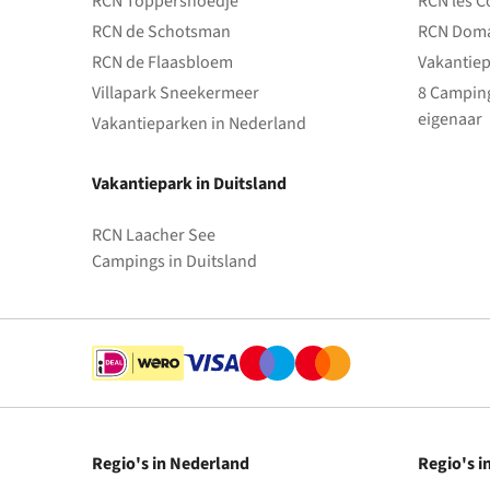
RCN Toppershoedje
RCN les C
RCN de Schotsman
RCN Doma
RCN de Flaasbloem
Vakantiep
Villapark Sneekermeer
8 Camping
eigenaar
Vakantieparken in Nederland
Vakantiepark in Duitsland
RCN Laacher See
Campings in Duitsland
Regio's in Nederland
Regio's i