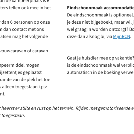
an de kampeerplaats is 6
ers tellen ook mee in het
Eindschoonmaak accommodatie
De eindschoonmaak is optioneel
eer dan 6 personen op onze
je deze niet bijgeboekt, maar wil j
m dan contact met ons
wel graag in worden ontzorgt? B
atsen mag het volgende
deze dan alsnog bij via
MijnRCN
.
vouwcaravan of caravan
Gaat je huisdier mee op vakantie
mpeermiddel mogen
is de eindschoonmaak wel verpli
ijzettentjes geplaatst
automatisch in de boeking verwer
uimte van de plek het toe
s alleen toegestaan i.p.v.
ent.
 heerst er stilte en rust op het terrein. Rijden met gemotoriseerde 
t toegestaan.