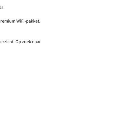
ds.
t premium WiFi-pakket.
verzicht. Op zoek naar