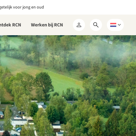
etelijk voor jong en oud
ntdek RCN
Werken bij RCN
Open
Kies
Mijn
zoekformulier
een
RCN
taal