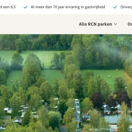
t een 8.5
Al meer dan 70 jaar ervaring in gastvrijheid
Onverg
Alle RCN parken
O
je bij RCN boekt, krijg je:
De beste prijsgarantie
Exclusieve voordelen
Persoonlijk contact
ekijk alle voordelen