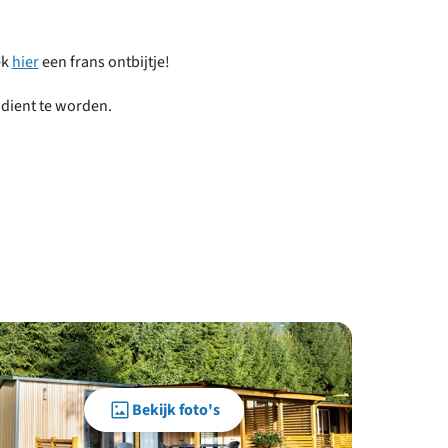
ek
hier
een frans ontbijtje!
n dient te worden.
Bekijk foto's