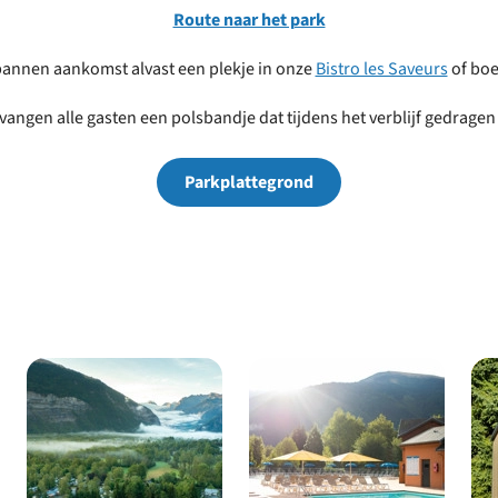
Route naar het park
park
pannen aankomst alvast een plekje in onze
Bistro les Saveurs
of bo
vangen alle gasten een
polsbandje
dat tijdens het verblijf gedrage
Parkplattegrond