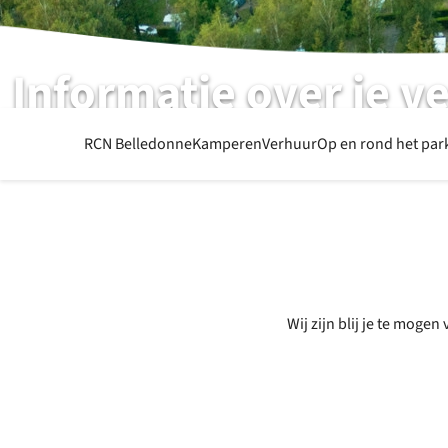
Informatie over je ve
Wat je verder nog wil weten
RCN Belledonne
Kamperen
Verhuur
Op en rond het par
Wij zijn blij je te moge