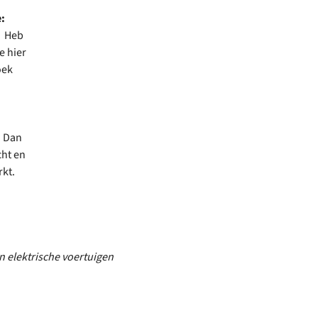
:
. Heb
e hier
oek
? Dan
cht en
kt.
en elektrische voertuigen