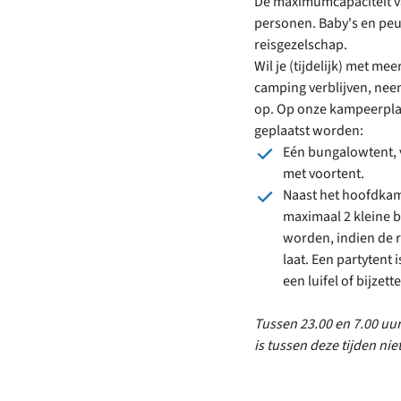
De maximumcapaciteit v
personen. Baby's en peut
reisgezelschap.
Wil je (tijdelijk) met m
camping verblijven, nee
op. Op onze kampeerpla
geplaatst worden:
Eén bungalowtent, 
met voortent.
Naast het hoofdka
maximaal 2 kleine b
worden, indien de r
laat. Een partytent i
een luifel of bijzett
Tussen 23.00 en 7.00 uur
is tussen deze tijden nie