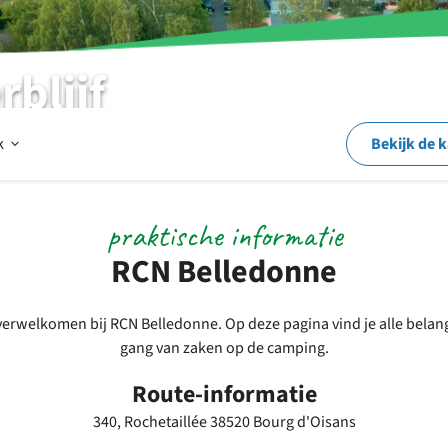
rblijf
Open
k
Bekijk de 
Op
praktische informatie
RCN Belledonne
en
n verwelkomen bij RCN Belledonne. Op deze pagina vind je alle belan
gang van zaken op de camping.
rond
Route-informatie
340, Rochetaillée 38520 Bourg d'Oisans
het