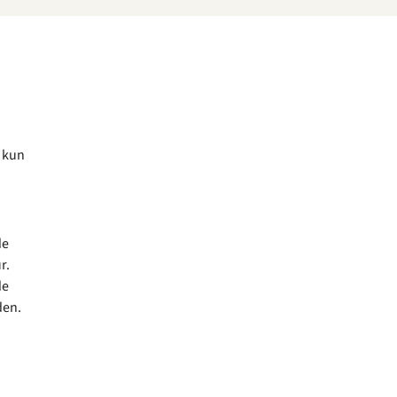
 kun
de
ur.
de
den.