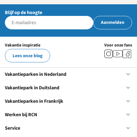
Blijf op de hoogte
Aanmelden
Vakantie inspiratie
Voor onze fans
Lees onze blog
Vakantieparken in Nederland
Op
Va
in
Vakantiepark in Duitsland
Op
Ne
Va
in
Vakantieparken in Frankrijk
Op
Du
Va
in
Werken bij RCN
Op
Fr
We
bij
Service
Op
RC
Se