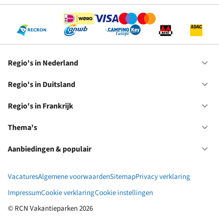
Regio's in Nederland
Op
Re
in
Regio's in Duitsland
Op
Ne
Re
in
Regio's in Frankrijk
Op
Du
Re
in
Thema's
Op
Fr
Th
Aanbiedingen & populair
Op
Aa
&
Vacatures
Algemene voorwaarden
Sitemap
Privacy verklaring
po
Impressum
Cookie verklaring
Cookie instellingen
© RCN Vakantieparken 2026