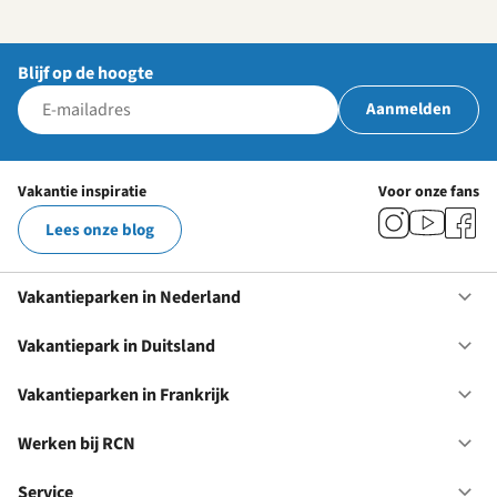
Blijf op de hoogte
Aanmelden
Vakantie inspiratie
Voor onze fans
Lees onze blog
Vakantieparken in Nederland
Op
Va
in
Vakantiepark in Duitsland
Op
Ne
Va
in
Vakantieparken in Frankrijk
Op
Du
Va
in
Werken bij RCN
Op
Fr
We
bij
Service