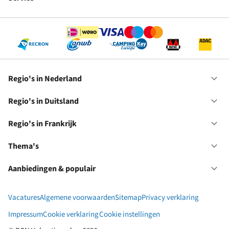
Op
RC
Se
Regio's in Nederland
Op
Re
in
Regio's in Duitsland
Op
Ne
Re
in
Regio's in Frankrijk
Op
Du
Re
in
Thema's
Op
Fr
Th
Aanbiedingen & populair
Op
Aa
&
Vacatures
Algemene voorwaarden
Sitemap
Privacy verklaring
po
Impressum
Cookie verklaring
Cookie instellingen