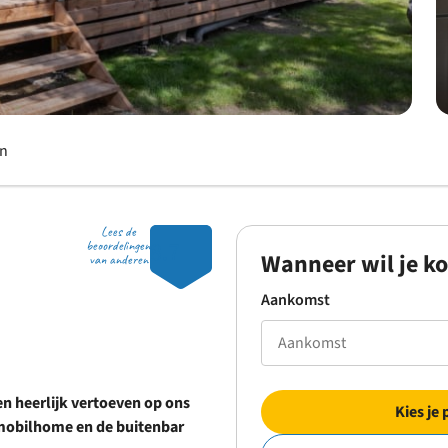
en
Lees de
8.7
beoordelingen
Wanneer wil je k
van anderen
Aankomst
n heerlijk vertoeven op ons
Kies je 
 mobilhome en de buitenbar