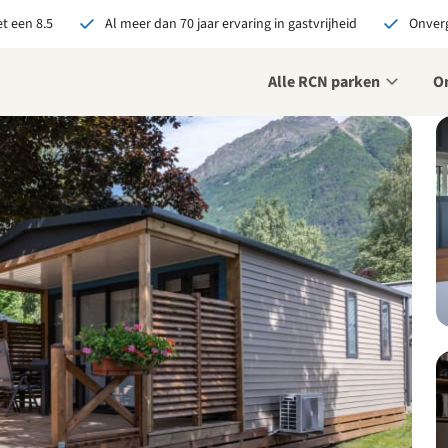
t een 8.5
Al meer dan 70 jaar ervaring in gastvrijheid
Onverg
Alle RCN parken
O
je bij RCN boekt, krijg je:
De beste prijsgarantie
Exclusieve voordelen
Persoonlijk contact
ekijk alle voordelen