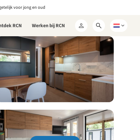
etelijk voor jong en oud
ntdek RCN
Werken bij RCN
Open
Kies
Mijn
zoekformulier
een
RCN
taal