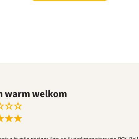
n warm welkom
☆
☆
☆
★
★
★