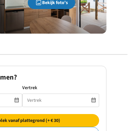
Bekijk foto's
omen?
Vertrek
plek vanaf plattegrond (+ € 30)