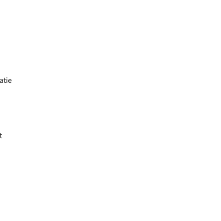
atie
t