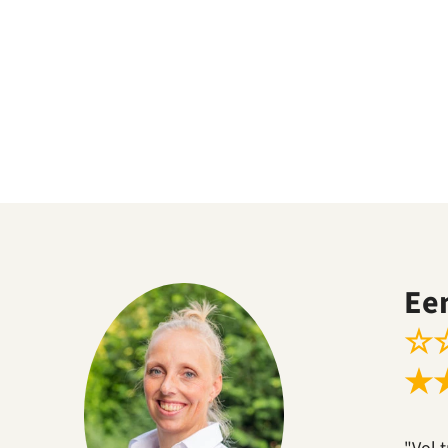
Ee
☆
★