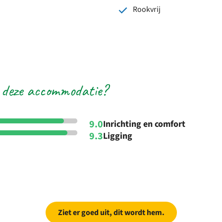
Rookvrij
 deze accommodatie?
9.0
Inrichting en comfort
9.3
Ligging
Ziet er goed uit, dit wordt hem.