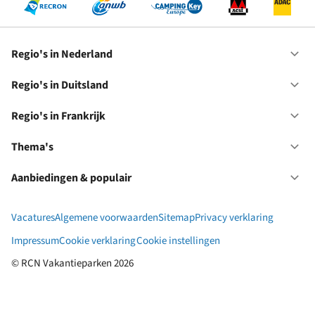
Regio's in Nederland
Op
Re
in
Regio's in Duitsland
Op
Ne
Re
in
Regio's in Frankrijk
Op
Du
Re
in
Thema's
Op
Fr
Th
Aanbiedingen & populair
Op
Aa
&
Vacatures
Algemene voorwaarden
Sitemap
Privacy verklaring
po
Impressum
Cookie verklaring
Cookie instellingen
© RCN Vakantieparken 2026