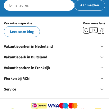
Aanmelden
Vakantie inspiratie
Voor onze fans
Lees onze blog
Vakantieparken in Nederland
Op
Va
in
Vakantiepark in Duitsland
Op
Ne
Va
in
Vakantieparken in Frankrijk
Op
Du
Va
in
Werken bij RCN
Op
Fr
We
bij
Service
Op
RC
Se