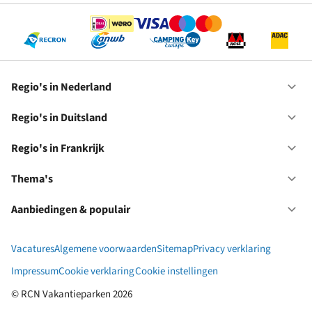
Regio's in Nederland
Op
Re
in
Regio's in Duitsland
Op
Ne
Re
in
Regio's in Frankrijk
Op
Du
Re
in
Thema's
Op
Fr
Th
Aanbiedingen & populair
Op
Aa
&
Vacatures
Algemene voorwaarden
Sitemap
Privacy verklaring
po
Impressum
Cookie verklaring
Cookie instellingen
© RCN Vakantieparken 2026