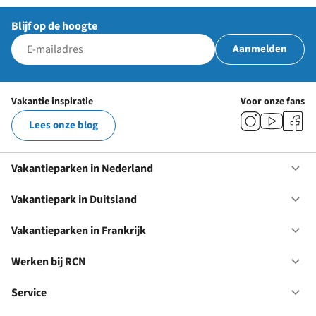
Blijf op de hoogte
Aanmelden
Vakantie inspiratie
Voor onze fans
Lees onze blog
Vakantieparken in Nederland
Op
Va
in
Vakantiepark in Duitsland
Op
Ne
Va
in
Vakantieparken in Frankrijk
Op
Du
Va
in
Werken bij RCN
Op
Fr
We
bij
Service
Op
RC
Se