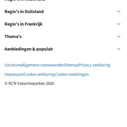
Op
Re
in
Regio's in Duitsland
Op
Ne
Re
in
Regio's in Frankrijk
Op
Du
Re
in
Thema's
Op
Fr
Th
Aanbiedingen & populair
Op
Aa
&
Vacatures
Algemene voorwaarden
Sitemap
Privacy verklaring
po
Impressum
Cookie verklaring
Cookie instellingen
© RCN Vakantieparken 2026