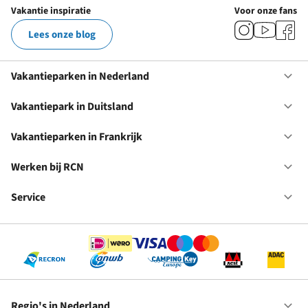
Vakantie inspiratie
Voor onze fans
Lees onze blog
Vakantieparken in Nederland
Op
Va
in
Vakantiepark in Duitsland
Op
Ne
Va
in
Vakantieparken in Frankrijk
Op
Du
Va
in
Werken bij RCN
Op
Fr
We
bij
Service
Op
RC
Se
Regio's in Nederland