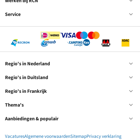
in
Werken bij RCN
Op
Fr
We
bij
Service
Op
RC
Se
Regio's in Nederland
Op
Re
in
Regio's in Duitsland
Op
Ne
Re
in
Regio's in Frankrijk
Op
Du
Re
in
Thema's
Op
Fr
Th
Aanbiedingen & populair
Op
Aa
&
Vacatures
Algemene voorwaarden
Sitemap
Privacy verklaring
po