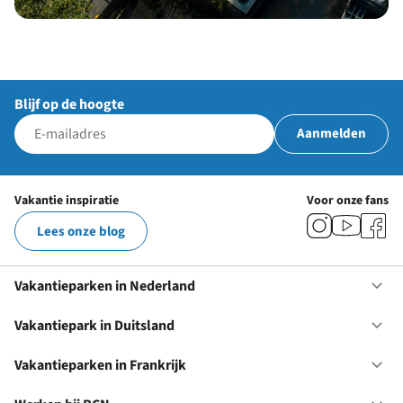
Blijf op de hoogte
Aanmelden
Vakantie inspiratie
Voor onze fans
Lees onze blog
Vakantieparken in Nederland
Op
Va
in
Vakantiepark in Duitsland
Op
Ne
Va
in
Vakantieparken in Frankrijk
Op
Du
Va