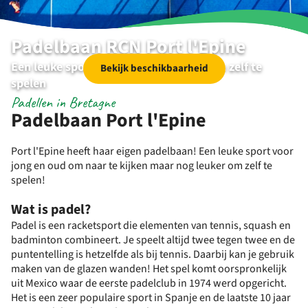
Padelbaan RCN Port l'Epine
Een leuke sport om naar te kijken én om zelf te
Bekijk beschikbaarheid
spelen
Padellen in Bretagne
Padelbaan Port l'Epine
Port l'Epine heeft haar eigen padelbaan! Een leuke sport voor
jong en oud om naar te kijken maar nog leuker om zelf te
spelen!
Wat is padel?
Padel is een racketsport die elementen van tennis, squash en
badminton combineert. Je speelt altijd twee tegen twee en de
puntentelling is hetzelfde als bij tennis. Daarbij kan je gebruik
maken van de glazen wanden! Het spel komt oorspronkelijk
uit Mexico waar de eerste padelclub in 1974 werd opgericht.
Het is een zeer populaire sport in Spanje en de laatste 10 jaar