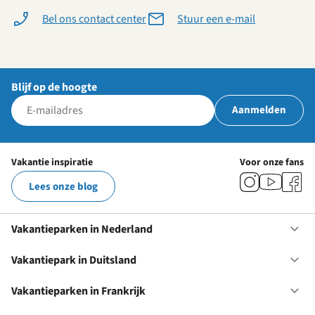
Bel ons contact center
Stuur een e-mail
Blijf op de hoogte
Aanmelden
Vakantie inspiratie
Voor onze fans
Lees onze blog
Vakantieparken in Nederland
Op
Va
in
Vakantiepark in Duitsland
Op
Ne
Va
in
Vakantieparken in Frankrijk
Op
Du
Va