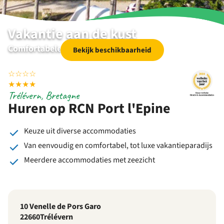
Vakantie aan de kust
Comfortabele verhuuraccommodaties
Bekijk beschikbaarheid
☆
☆
☆
☆
★
★
★
★
Trélévern, Bretagne
Huren op RCN Port l'Epine
Keuze uit diverse accommodaties
Van eenvoudig en comfortabel, tot luxe vakantieparadijs
Meerdere accommodaties met zeezicht
10 Venelle de Pors Garo
22660
Trélévern