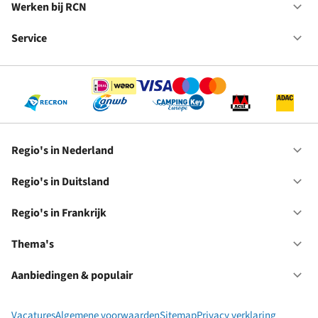
in
Werken bij RCN
Op
Fr
We
bij
Service
Op
RC
Se
Regio's in Nederland
Op
Re
in
Regio's in Duitsland
Op
Ne
Re
in
Regio's in Frankrijk
Op
Du
Re
in
Thema's
Op
Fr
Th
Aanbiedingen & populair
Op
Aa
&
Vacatures
Algemene voorwaarden
Sitemap
Privacy verklaring