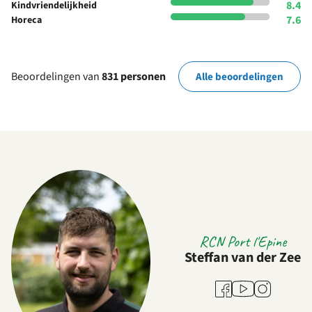
8.4
Kindvriendelijkheid
7.6
Horeca
Beoordelingen van
831 personen
Alle beoordelingen
RCN Port l'Epine
Steffan van der Zee
Youtube
Facebook
Instagram