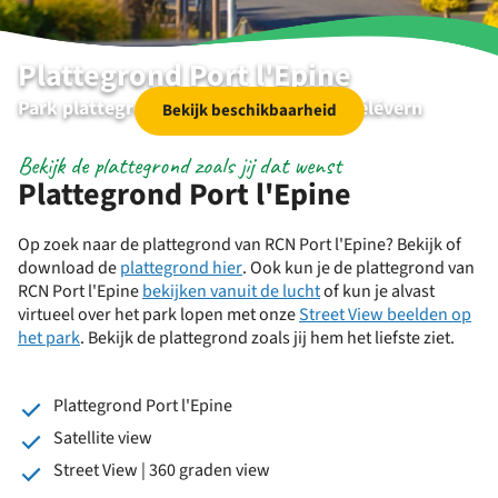
Plattegrond Port l'Epine
Park plattegrond | RCN Port l'Epine | Trélévern
Bekijk beschikbaarheid
Bekijk de plattegrond zoals jij dat wenst
Plattegrond Port l'Epine
Op zoek naar de plattegrond van RCN Port l'Epine? Bekijk of
download de
plattegrond hier
. Ook kun je de plattegrond van
RCN Port l'Epine
bekijken vanuit de lucht
of kun je alvast
virtueel over het park lopen met onze
Street View beelden op
het park
. Bekijk de plattegrond zoals jij hem het liefste ziet.
Plattegrond Port l'Epine
Satellite view
Street View | 360 graden view