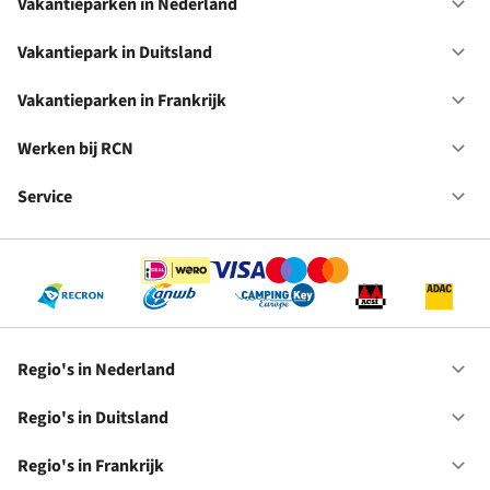
Vakantieparken in Nederland
Op
Va
in
Vakantiepark in Duitsland
Op
Ne
Va
in
Vakantieparken in Frankrijk
Op
Du
Va
in
Werken bij RCN
Op
Fr
We
bij
Service
Op
RC
Se
Regio's in Nederland
Op
Re
in
Regio's in Duitsland
Op
Ne
Re
in
Regio's in Frankrijk
Op
Du