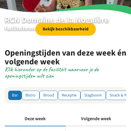
RCN Domaine de la Noguière
Faciliteitenoverzicht
Bekijk beschikbaarheid
Openingstijden van deze week én
volgende week
Klik hieronder op de faciliteit waarvoor je de
openingstijden wilt zien
Bar
Bistro
Brood
Receptie
Slagboom
Snack & Piz
Deze week
Volgende week