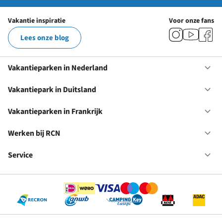
Vakantie inspiratie
Voor onze fans
Lees onze blog
Vakantieparken in Nederland
Op
Va
in
Vakantiepark in Duitsland
Op
Ne
Va
in
Vakantieparken in Frankrijk
Op
Du
Va
in
Werken bij RCN
Op
Fr
We
bij
Service
Op
RC
Se