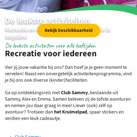
De leukste activiteiten
Recreatie en vermaak op RCN Domaine de la
Bekijk beschikbaarheid
Noguière
De leukste activiteiten voor alle leeftijden
Recreatie voor iedereen
Vier jij jouw vakantie bij ons? Dan hoef je je geen moment te
vervelen! Naast een onvergetelijk activiteitenprogramma, vind
je bij ons ook diverse (kinder)faciliteiten.
Ga op ontdekkingsreis met
Club Sammy
, bestaande uit
Sammy, Alex en Emma. Samen beleven zij de tofste avonturen
en nemen jou daar graag in mee! Liever (ook) zelf op
avontuur? Trotseer dan
het Kruimelpad
, spaar stickers en
verdien een leuk cadeautje.