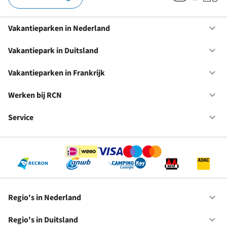
Vakantieparken in Nederland
Op
Va
in
Vakantiepark in Duitsland
Op
Ne
Va
in
Vakantieparken in Frankrijk
Op
Du
Va
in
Werken bij RCN
Op
Fr
We
bij
Service
Op
RC
Se
Regio's in Nederland
Op
Re
in
Regio's in Duitsland
Op