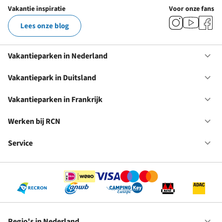
Vakantie inspiratie
Voor onze fans
Lees onze blog
Vakantieparken in Nederland
Op
Va
in
Vakantiepark in Duitsland
Op
Ne
Va
in
Vakantieparken in Frankrijk
Op
Du
Va
in
Werken bij RCN
Op
Fr
We
bij
Service
Op
RC
Se
Regio's in Nederland