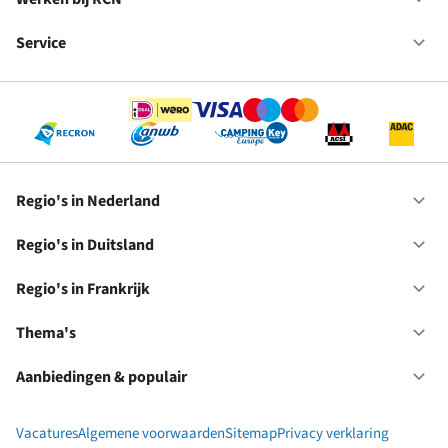
Op
Fr
We
bij
Service
Op
RC
Se
Regio's in Nederland
Op
Re
in
Regio's in Duitsland
Op
Ne
Re
in
Regio's in Frankrijk
Op
Du
Re
in
Thema's
Op
Fr
Th
Aanbiedingen & populair
Op
Aa
&
Vacatures
Algemene voorwaarden
Sitemap
Privacy verklaring
po