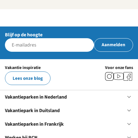
Blijf op de hoogte
Aanmelden
Vakantie inspiratie
Voor onze fans
Lees onze blog
Vakantieparken in Nederland
Op
Va
in
Vakantiepark in Duitsland
Op
Ne
Va
in
Vakantieparken in Frankrijk
Op
Du
Va
in
Werken bij RCN