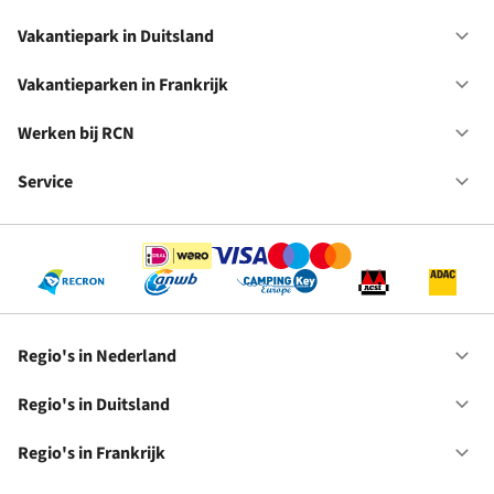
Va
in
Vakantiepark in Duitsland
Op
Ne
Va
in
Vakantieparken in Frankrijk
Op
Du
Va
in
Werken bij RCN
Op
Fr
We
bij
Service
Op
RC
Se
Regio's in Nederland
Op
Re
in
Regio's in Duitsland
Op
Ne
Re
in
Regio's in Frankrijk
Op
Du
Re