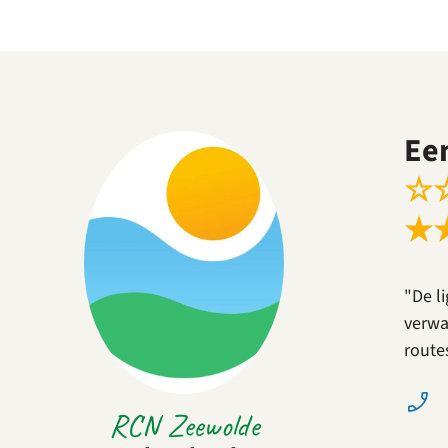
Ee
☆
★
"De l
verwa
route
RCN Zeewolde