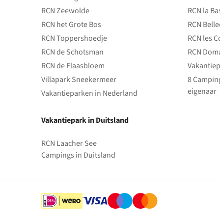
RCN Zeewolde
RCN la Ba
RCN het Grote Bos
RCN Bell
RCN Toppershoedje
RCN les C
RCN de Schotsman
RCN Doma
RCN de Flaasbloem
Vakantiep
Villapark Sneekermeer
8 Camping
eigenaar
Vakantieparken in Nederland
Vakantiepark in Duitsland
RCN Laacher See
Campings in Duitsland