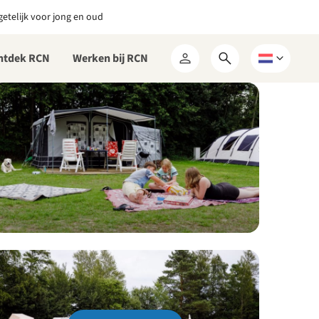
etelijk voor jong en oud
ntdek RCN
Werken bij RCN
Open
Kies
Mijn
zoekformulier
een
RCN
taal