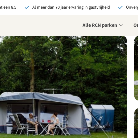
t een 8.5
Al meer dan 70 jaar ervaring in gastvrijheid
Onverg
Alle RCN parken
O
je bij RCN boekt, krijg je:
De beste prijsgarantie
Exclusieve voordelen
Persoonlijk contact
ekijk alle voordelen