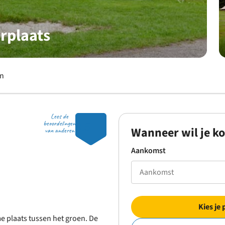
rplaats
en
Lees de
8.5
beoordelingen
Wanneer wil je k
van anderen
Aankomst
Kies je 
 plaats tussen het groen. De