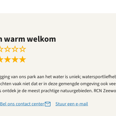
n warm welkom
☆
☆
☆
☆
★
★
★
★
igging van ons park aan het water is uniek; watersportlief
chten vaak niet dat er in deze gemengde omgeving ook veel 
s ontdek je de meest prachtige natuurgebieden. RCN Zeewold
Bel ons contact center
Stuur een e-mail