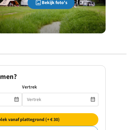
Bekijk foto's
omen?
Vertrek
plek vanaf plattegrond (+ € 30)