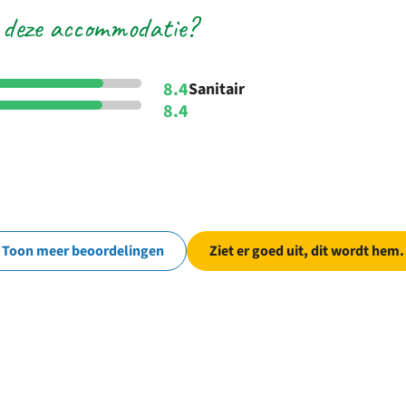
 deze accommodatie?
8.4
Sanitair
8.4
Toon meer beoordelingen
Ziet er goed uit, dit wordt hem.