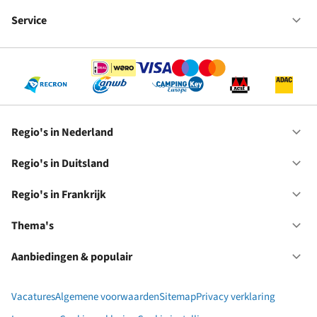
Fr
We
bij
Service
Op
RC
Se
Regio's in Nederland
Op
Re
in
Regio's in Duitsland
Op
Ne
Re
in
Regio's in Frankrijk
Op
Du
Re
in
Thema's
Op
Fr
Th
Aanbiedingen & populair
Op
Aa
&
Vacatures
Algemene voorwaarden
Sitemap
Privacy verklaring
po