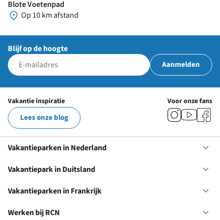
Blote Voetenpad
Op 10 km afstand
Blijf op de hoogte
Aanmelden
Vakantie inspiratie
Voor onze fans
Lees onze blog
Vakantieparken in Nederland
Op
Va
in
Vakantiepark in Duitsland
Op
Ne
Va
in
Vakantieparken in Frankrijk
Op
Du
Va
in
Werken bij RCN
Op