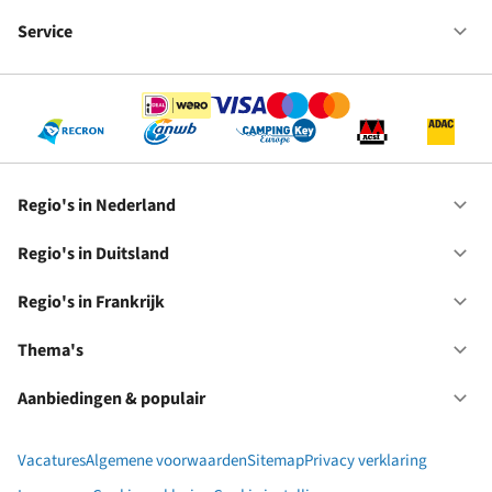
Fr
We
bij
Service
Op
RC
Se
Regio's in Nederland
Op
Re
in
Regio's in Duitsland
Op
Ne
Re
in
Regio's in Frankrijk
Op
Du
Re
in
Thema's
Op
Fr
Th
Aanbiedingen & populair
Op
Aa
&
Vacatures
Algemene voorwaarden
Sitemap
Privacy verklaring
po