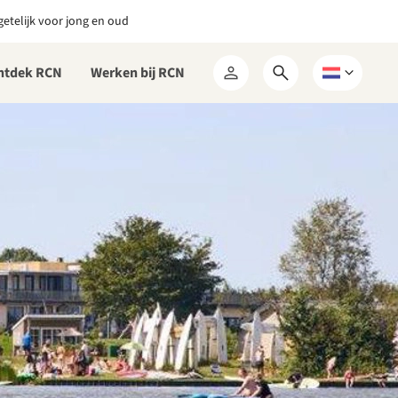
etelijk voor jong en oud
ntdek RCN
Werken bij RCN
Open
Kies
Mijn
zoekformulier
een
RCN
taal