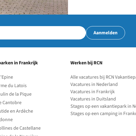
Aanmelden
arken in Frankrijk
Werken bij RCN
l'Epine
Alle vacatures bij RCN Vakantie
Vacatures in Nederland
rme du Latois
Vacatures in Frankrijk
ulin de la Pique
Vacatures in Duitsland
e Cantobre
Stages op een vakantiepark in 
stide en Ardèche
Stages op een camping in Frankr
edonne
ollines de Castellane