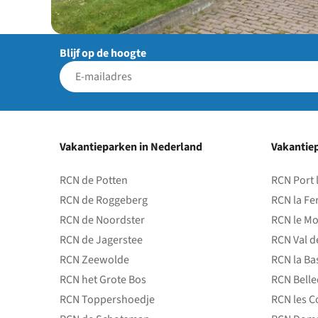
Blijf op de hoogte
Vakantieparken in Nederland
Vakantiep
RCN de Potten
RCN Port 
RCN de Roggeberg
RCN la Fe
RCN de Noordster
RCN le Mo
RCN de Jagerstee
RCN Val d
RCN Zeewolde
RCN la Ba
RCN het Grote Bos
RCN Bell
RCN Toppershoedje
RCN les C