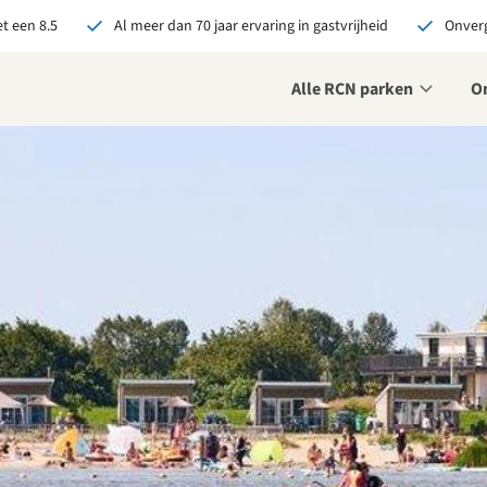
t een 8.5
Al meer dan 70 jaar ervaring in gastvrijheid
Onverg
Alle RCN parken
O
je bij RCN boekt, krijg je:
De beste prijsgarantie
Exclusieve voordelen
Persoonlijk contact
ekijk alle voordelen