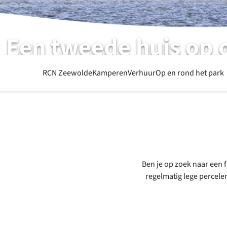
Een tweede huis op 
Schitterende locatie centraal in Nederland
RCN Zeewolde
Kamperen
Verhuur
Op en rond het park
Ben je op zoek naar een 
regelmatig lege percele