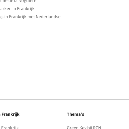
ine de la Noguière
arken in Frankrijk
s in Frankrijk met Nederlandse
n Frankrijk
Thema's
Frankrijk
Green Key bij RCN