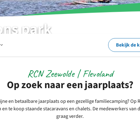
ons park
Open
Bekijk de 
Op
RCN Zeewolde | Flevoland
Op zoek naar een jaarplaats?
en
fijne en betaalbare jaarplaats op een gezellige familiecamping? 
n en te koop staande stacaravans en chalets. De medewerkers van d
rond
graag verder.
het