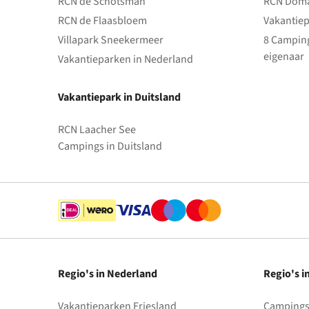
RCN de Schotsman
RCN Doma
RCN de Flaasbloem
Vakantiep
Villapark Sneekermeer
8 Camping
eigenaar
Vakantieparken in Nederland
Vakantiepark in Duitsland
RCN Laacher See
Campings in Duitsland
Regio's in Nederland
Regio's i
Vakantieparken Friesland
Campings 