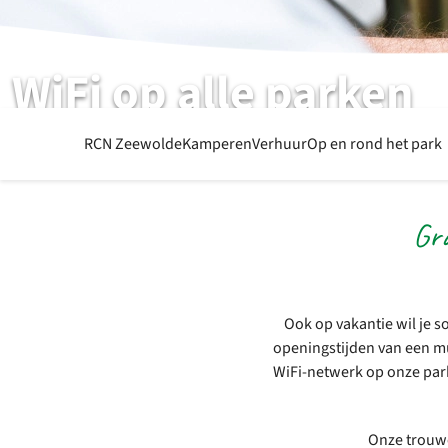
WiFi op alle parken
Ook tijdens je vakantie gebruikmaken van internet
RCN Zeewolde
Kamperen
Verhuur
Op en rond het park
Gra
Ook op vakantie wil je 
openingstijden van een mu
WiFi-netwerk op onze parke
Onze trouw