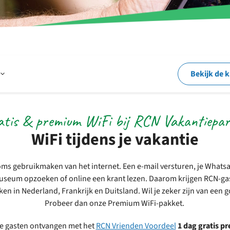
Open
Bekijk de 
Op
tis & premium WiFi bij RCN Vakantiepa
WiFi tijdens je vakantie
en
soms gebruikmaken van het internet. Een e-mail versturen, je Whats
seum opzoeken of online een krant lezen. Daarom krijgen RCN-gas
rond
n in Nederland, Frankrijk en Duitsland. Wil je zeker zijn van een 
Probeer dan onze Premium WiFi-pakket.
het
e gasten ontvangen met het
RCN Vrienden Voordeel
1 dag gratis p