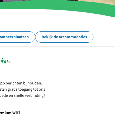
kampeerplaatsen
Bekijk de accommodaties
rken
app berichten bijhouden,
ten gratis toegang tot ons
goede en snelle verbinding?
remium WiFi
.