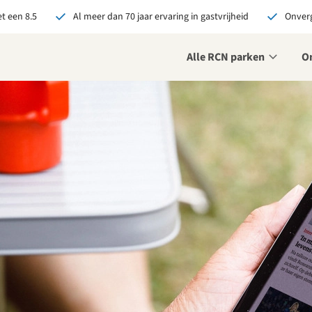
t een 8.5
Al meer dan 70 jaar ervaring in gastvrijheid
Onverg
Alle RCN parken
O
je bij RCN boekt, krijg je:
De beste prijsgarantie
Exclusieve voordelen
Persoonlijk contact
ekijk alle voordelen