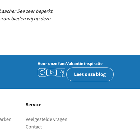
Laacher See
zeer beperkt.
arom bieden wij op deze
Voor onze fans
Vakantie inspiratie
Lees onze blog
Service
parken
Veelgestelde vragen
Contact