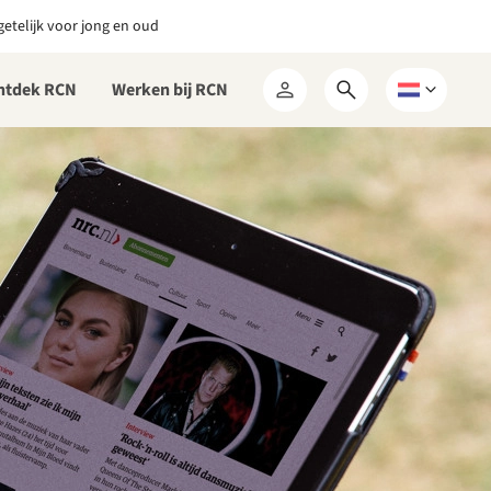
etelijk voor jong en oud
ntdek RCN
Werken bij RCN
Open
Kies
Mijn
zoekformulier
een
RCN
taal