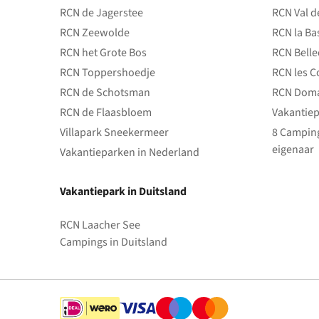
RCN de Jagerstee
RCN Val d
RCN Zeewolde
RCN la Ba
RCN het Grote Bos
RCN Bell
RCN Toppershoedje
RCN les C
RCN de Schotsman
RCN Doma
RCN de Flaasbloem
Vakantiep
Villapark Sneekermeer
8 Camping
eigenaar
Vakantieparken in Nederland
Vakantiepark in Duitsland
RCN Laacher See
Campings in Duitsland