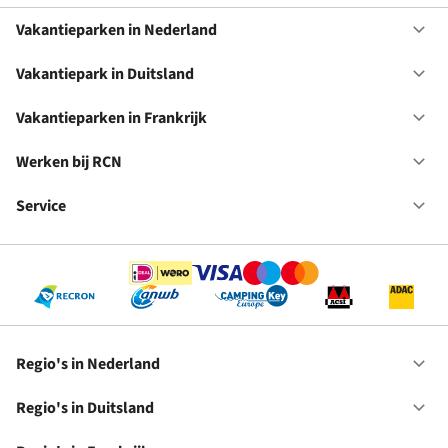
Vakantieparken in Nederland
Op
Va
in
Vakantiepark in Duitsland
Op
Ne
Va
in
Vakantieparken in Frankrijk
Op
Du
Va
in
Werken bij RCN
Op
Fr
We
bij
Service
Op
RC
Se
Regio's in Nederland
Op
Re
in
Regio's in Duitsland
Op
Ne
Re