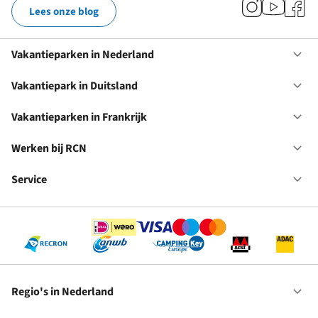
Lees onze blog
Vakantieparken in Nederland
Op
Va
in
Vakantiepark in Duitsland
Op
Ne
Va
in
Vakantieparken in Frankrijk
Op
Du
Va
in
Werken bij RCN
Op
Fr
We
bij
Service
Op
RC
Se
Regio's in Nederland
Op
Re