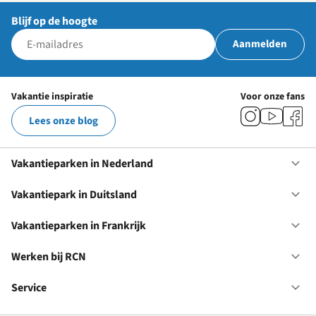
Blijf op de hoogte
Aanmelden
Vakantie inspiratie
Voor onze fans
Lees onze blog
Vakantieparken in Nederland
Op
Va
in
Vakantiepark in Duitsland
Op
Ne
Va
in
Vakantieparken in Frankrijk
Op
Du
Va
in
Werken bij RCN
Op
Fr
We
bij
Service
Op
RC
Se