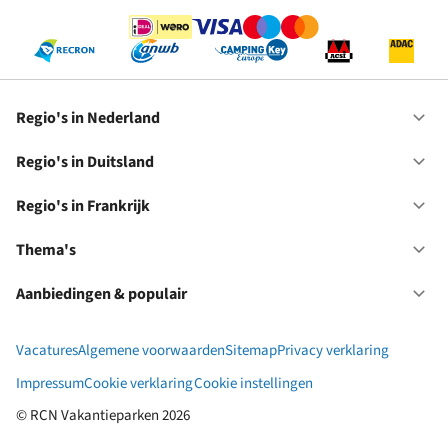
Regio's in Nederland
Op
Re
in
Regio's in Duitsland
Op
Ne
Re
in
Regio's in Frankrijk
Op
Du
Re
in
Thema's
Op
Fr
Th
Aanbiedingen & populair
Op
Aa
&
Vacatures
Algemene voorwaarden
Sitemap
Privacy verklaring
po
Impressum
Cookie verklaring
Cookie instellingen
© RCN Vakantieparken 2026