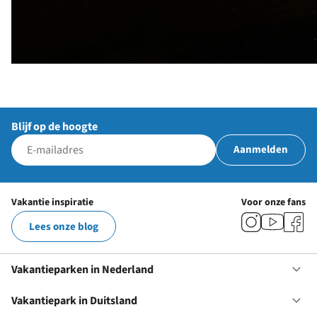
Blijf op de hoogte
Aanmelden
Vakantie inspiratie
Voor onze fans
Lees onze blog
Vakantieparken in Nederland
Op
Va
in
Vakantiepark in Duitsland
Op
Ne