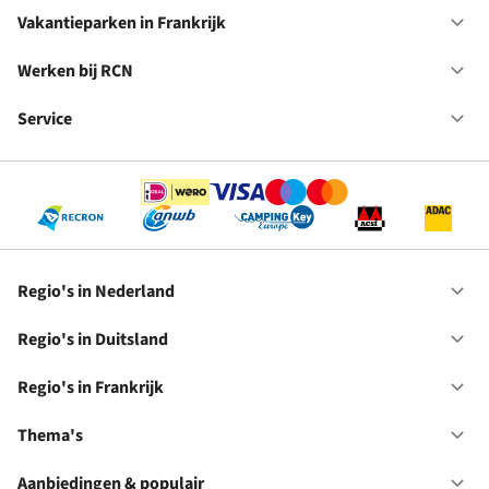
Va
in
Vakantieparken in Frankrijk
Op
Du
Va
in
Werken bij RCN
Op
Fr
We
bij
Service
Op
RC
Se
Regio's in Nederland
Op
Re
in
Regio's in Duitsland
Op
Ne
Re
in
Regio's in Frankrijk
Op
Du
Re
in
Thema's
Op
Fr
Th
Aanbiedingen & populair