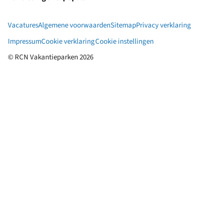
Op
Aa
&
Vacatures
Algemene voorwaarden
Sitemap
Privacy verklaring
po
Impressum
Cookie verklaring
Cookie instellingen
© RCN Vakantieparken 2026