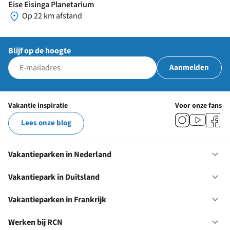
Eise Eisinga Planetarium
Op 22 km afstand
Blijf op de hoogte
Aanmelden
Vakantie inspiratie
Voor onze fans
Lees onze blog
Vakantieparken in Nederland
Op
Va
in
Vakantiepark in Duitsland
Op
Ne
Va
in
Vakantieparken in Frankrijk
Op
Du
Va
in
Werken bij RCN
Op