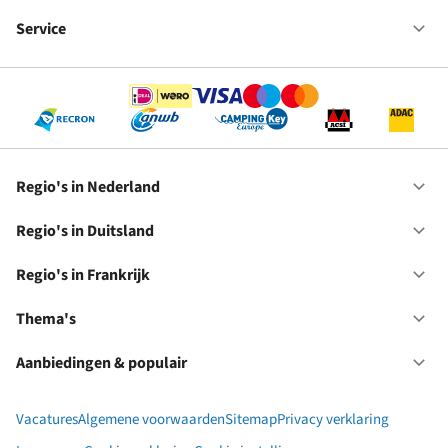
Fr
We
bij
Service
Op
RC
Se
Regio's in Nederland
Op
Re
in
Regio's in Duitsland
Op
Ne
Re
in
Regio's in Frankrijk
Op
Du
Re
in
Thema's
Op
Fr
Th
Aanbiedingen & populair
Op
Aa
&
Vacatures
Algemene voorwaarden
Sitemap
Privacy verklaring
po