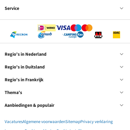
Fr
We
bij
Service
Op
RC
Se
Regio's in Nederland
Op
Re
in
Regio's in Duitsland
Op
Ne
Re
in
Regio's in Frankrijk
Op
Du
Re
in
Thema's
Op
Fr
Th
Aanbiedingen & populair
Op
Aa
&
Vacatures
Algemene voorwaarden
Sitemap
Privacy verklaring
po