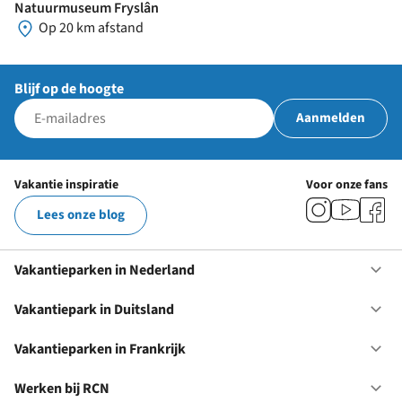
Natuurmuseum Fryslân
Op 20 km afstand
Blijf op de hoogte
Aanmelden
Vakantie inspiratie
Voor onze fans
Lees onze blog
Vakantieparken in Nederland
Op
Va
in
Vakantiepark in Duitsland
Op
Ne
Va
in
Vakantieparken in Frankrijk
Op
Du
Va
in
Werken bij RCN
Op