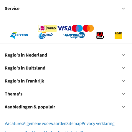
Fr
We
bij
Service
Op
RC
Se
Regio's in Nederland
Op
Re
in
Regio's in Duitsland
Op
Ne
Re
in
Regio's in Frankrijk
Op
Du
Re
in
Thema's
Op
Fr
Th
Aanbiedingen & populair
Op
Aa
&
Vacatures
Algemene voorwaarden
Sitemap
Privacy verklaring
po