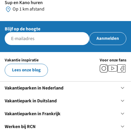
Sup en Kano huren
Op 1 km afstand
Blijf op de hoogte
Aanmelden
Vakantie inspiratie
Voor onze fans
Lees onze blog
Vakantieparken in Nederland
Op
Va
in
Vakantiepark in Duitsland
Op
Ne
Va
in
Vakantieparken in Frankrijk
Op
Du
Va
in
Werken bij RCN
Op