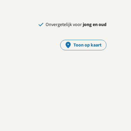
Onvergetelijk voor
jong en oud
Toon op kaart