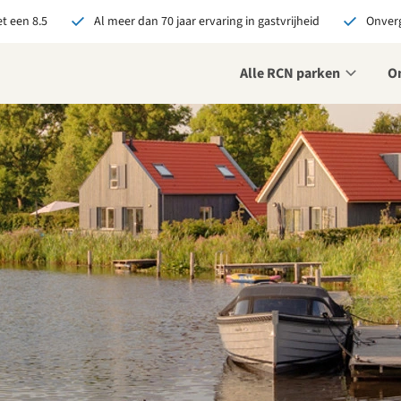
t een 8.5
Al meer dan 70 jaar ervaring in gastvrijheid
Onverg
Alle RCN parken
O
je bij RCN boekt, krijg je:
De beste prijsgarantie
Exclusieve voordelen
Persoonlijk contact
ekijk alle voordelen