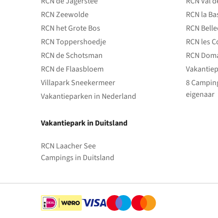
RCN de Jagerstee
RCN Val d
RCN Zeewolde
RCN la Ba
RCN het Grote Bos
RCN Bell
RCN Toppershoedje
RCN les C
RCN de Schotsman
RCN Doma
RCN de Flaasbloem
Vakantiep
Villapark Sneekermeer
8 Camping
eigenaar
Vakantieparken in Nederland
Vakantiepark in Duitsland
RCN Laacher See
Campings in Duitsland