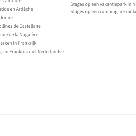
e Cantobre
Stages op een vakantiepark in 
stide en Ardèche
Stages op een camping in Frankr
edonne
ollines de Castellane
ine de la Noguière
arken in Frankrijk
s in Frankrijk met Nederlandse