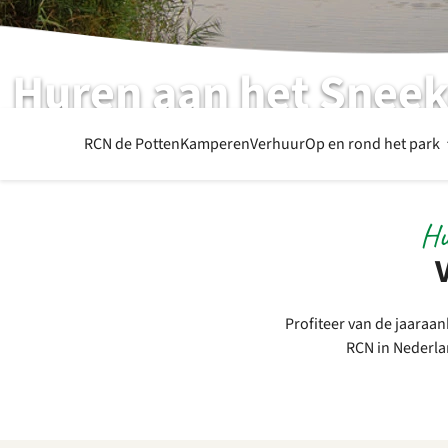
Huren aan het Snee
Volop genieten van vakantie aan het water
RCN de Potten
Kamperen
Verhuur
Op en rond het park
Hu
Profiteer van de jaaraan
RCN in Nederla