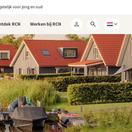
etelijk voor jong en oud
ntdek RCN
Werken bij RCN
Open
Kies
Mijn
zoekformulier
een
RCN
taal