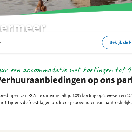
kermeer
Open
Bekijk de 
Op
ur een accommodatie met kortingen tot 
Verhuuraanbiedingen op ons par
en
biedingen van RCN: je ontvangt altijd 10% korting op 2 weken en 1
nd! Tijdens de feestdagen profiteer je bovendien van aantrekkelijk
rond
het