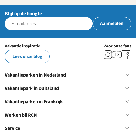
Blijf op de hoogte
Aanmelden
Vakantie inspiratie
Voor onze fans
Lees onze blog
Vakantieparken in Nederland
Op
Va
in
Vakantiepark in Duitsland
Op
Ne
Va
in
Vakantieparken in Frankrijk
Op
Du
Va
in
Werken bij RCN
Op
Fr
We
bij
Service
Op
RC