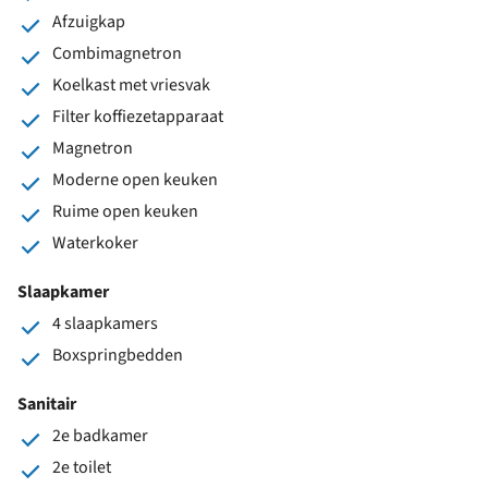
Afzuigkap
Combimagnetron
Koelkast met vriesvak
Filter koffiezetapparaat
Magnetron
Moderne open keuken
Ruime open keuken
Waterkoker
Slaapkamer
4 slaapkamers
Boxspringbedden
Sanitair
2e badkamer
2e toilet