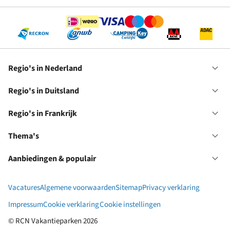
Se
Regio's in Nederland
Op
Re
in
Regio's in Duitsland
Op
Ne
Re
in
Regio's in Frankrijk
Op
Du
Re
in
Thema's
Op
Fr
Th
Aanbiedingen & populair
Op
Aa
&
Vacatures
Algemene voorwaarden
Sitemap
Privacy verklaring
po
Impressum
Cookie verklaring
Cookie instellingen
© RCN Vakantieparken 2026