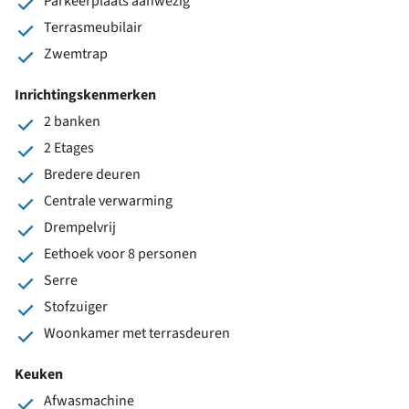
Parkeerplaats aanwezig
Terrasmeubilair
Zwemtrap
Inrichtingskenmerken
2 banken
2 Etages
Bredere deuren
Centrale verwarming
Drempelvrij
Eethoek voor 8 personen
Serre
Stofzuiger
Woonkamer met terrasdeuren
Keuken
Afwasmachine