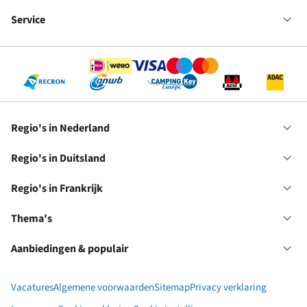
Fr
We
bij
Service
Op
RC
Se
Regio's in Nederland
Op
Re
in
Regio's in Duitsland
Op
Ne
Re
in
Regio's in Frankrijk
Op
Du
Re
in
Thema's
Op
Fr
Th
Aanbiedingen & populair
Op
Aa
&
Vacatures
Algemene voorwaarden
Sitemap
Privacy verklaring
po