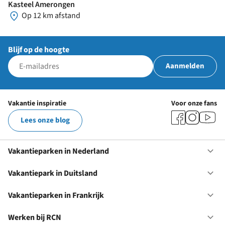
Kasteel Amerongen
Op 12 km afstand
Blijf op de hoogte
Aanmelden
Vakantie inspiratie
Voor onze fans
Lees onze blog
Vakantieparken in Nederland
Op
Va
in
Vakantiepark in Duitsland
Op
Ne
Va
in
Vakantieparken in Frankrijk
Op
Du
Va
in
Werken bij RCN
Op