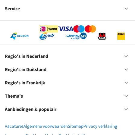
Fr
We
bij
Service
Op
RC
Se
Regio's in Nederland
Op
Re
in
Regio's in Duitsland
Op
Ne
Re
in
Regio's in Frankrijk
Op
Du
Re
in
Thema's
Op
Fr
Th
Aanbiedingen & populair
Op
Aa
&
Vacatures
Algemene voorwaarden
Sitemap
Privacy verklaring
po