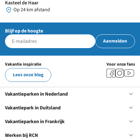
Kasteel de Haar
Op 24 km afstand
Blijf op de hoogte
Aanmelden
Vakantie inspiratie
Voor onze fans
Lees onze blog
Vakantieparken in Nederland
Op
Va
in
Vakantiepark in Duitsland
Op
Ne
Va
in
Vakantieparken in Frankrijk
Op
Du
Va
in
Werken bij RCN
Op