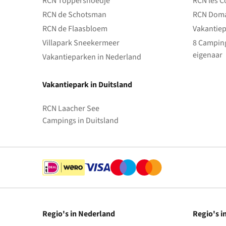
RCN Toppershoedje
RCN les C
RCN de Schotsman
RCN Doma
RCN de Flaasbloem
Vakantiep
Villapark Sneekermeer
8 Camping
eigenaar
Vakantieparken in Nederland
Vakantiepark in Duitsland
RCN Laacher See
Campings in Duitsland
Regio's in Nederland
Regio's i