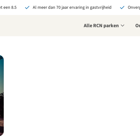
t een 8.5
Al meer dan 70 jaar ervaring in gastvrijheid
Onverg
Alle RCN parken
O
je bij RCN boekt, krijg je:
De beste prijsgarantie
Exclusieve voordelen
Persoonlijk contact
ekijk alle voordelen