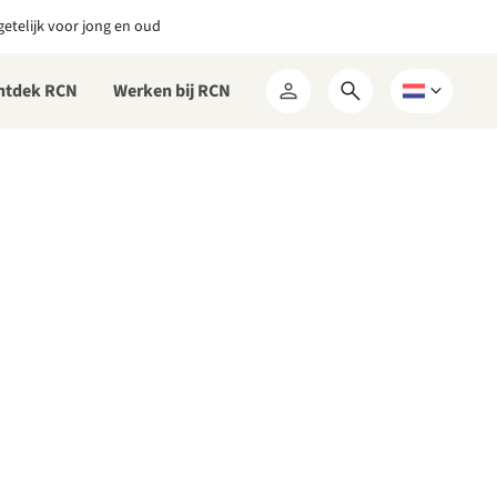
etelijk voor jong en oud
ntdek RCN
Werken bij RCN
Open
Kies
Mijn
zoekformulier
een
RCN
taal