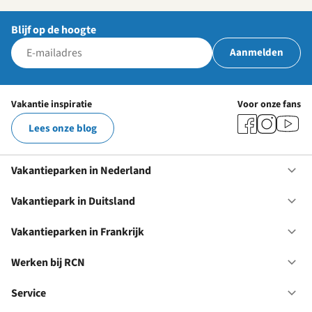
Blijf op de hoogte
Aanmelden
Vakantie inspiratie
Voor onze fans
Lees onze blog
Vakantieparken in Nederland
Op
Va
in
Vakantiepark in Duitsland
Op
Ne
Va
in
Vakantieparken in Frankrijk
Op
Du
Va
in
Werken bij RCN
Op
Fr
We
bij
Service
Op
RC
Se