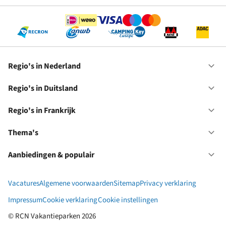
Regio's in Nederland
Op
Re
in
Regio's in Duitsland
Op
Ne
Re
in
Regio's in Frankrijk
Op
Du
Re
in
Thema's
Op
Fr
Th
Aanbiedingen & populair
Op
Aa
&
Vacatures
Algemene voorwaarden
Sitemap
Privacy verklaring
po
Impressum
Cookie verklaring
Cookie instellingen
© RCN Vakantieparken 2026