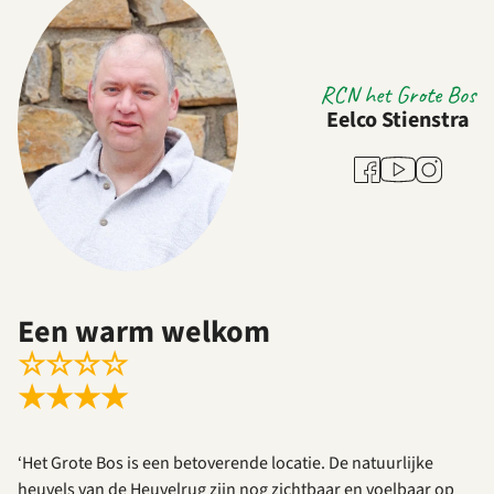
RCN het Grote Bos
Eelco Stienstra
Youtube
Facebook
Instagram
Een warm welkom
☆
☆
☆
☆
★
★
★
★
‘Het Grote Bos is een betoverende locatie. De natuurlijke
heuvels van de Heuvelrug zijn nog zichtbaar en voelbaar op