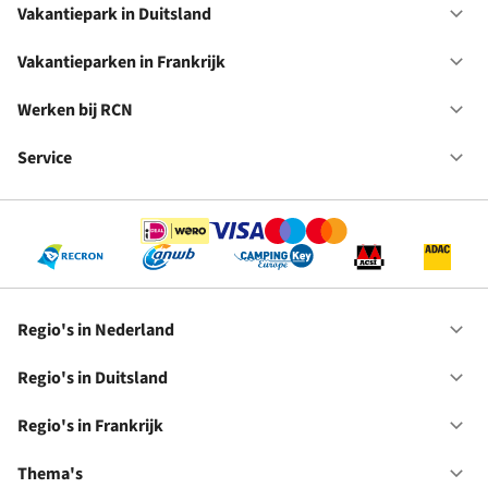
in
Vakantiepark in Duitsland
Op
Ne
Va
in
Vakantieparken in Frankrijk
Op
Du
Va
in
Werken bij RCN
Op
Fr
We
bij
Service
Op
RC
Se
Regio's in Nederland
Op
Re
in
Regio's in Duitsland
Op
Ne
Re
in
Regio's in Frankrijk
Op
Du
Re
in
Thema's
Op