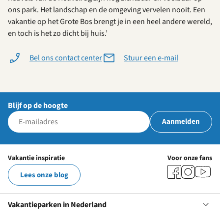
ons park. Het landschap en de omgeving vervelen nooit. Een
vakantie op het Grote Bos brengt je in een heel andere wereld,
en toch is het zo dicht bij huis.’
Bel ons contact center
Stuur een e-mail
Blijf op de hoogte
Aanmelden
Vakantie inspiratie
Voor onze fans
Lees onze blog
Vakantieparken in Nederland
Op
Va