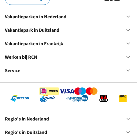
Vakantieparken in Nederland
Op
Va
in
Vakantiepark in Duitsland
Op
Ne
Va
in
Vakantieparken in Frankrijk
Op
Du
Va
in
Werken bij RCN
Op
Fr
We
bij
Service
Op
RC
Se
Regio's in Nederland
Op
Re
in
Regio's in Duitsland
Op