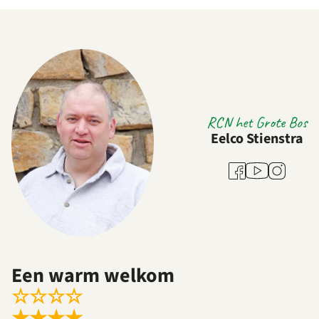
RCN het Grote Bos
Eelco Stienstra
Youtube
Facebook
Instagram
Een warm welkom
☆
☆
☆
☆
★
★
★
★