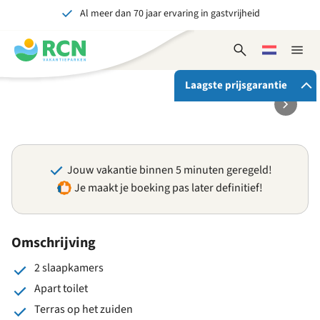
Al meer dan 70 jaar ervaring in gastvrijheid
Overslaan
Overslaan
Overslaan
Overslaan
naar
naar
naar
naar
Onvergetelijk voor jong en oud
hoofdnavigatie
hoofdinhoud
beschikbaarheid
voettekstinhoud
Open
Kies
Sluit
zoekformulier
een
naviga
taal
Laagste prijsgarantie
Als je bij RCN boekt, krijg je:
De beste prijsgarantie
Jouw vakantie binnen 5 minuten geregeld!
Exclusieve voordelen
Je maakt je boeking pas later definitief!
Persoonlijk contact
Bekijk alle voordelen
Omschrijving
2 slaapkamers
Apart toilet
Terras op het zuiden