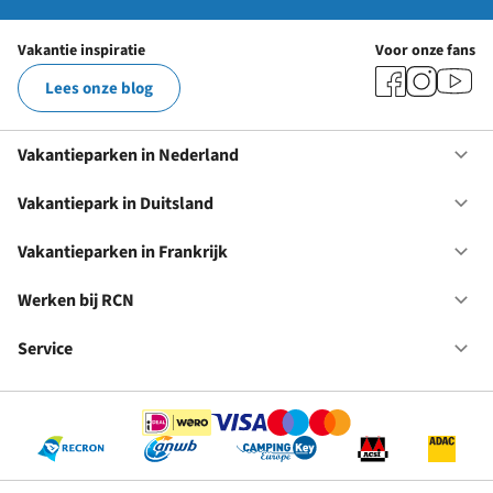
Vakantie inspiratie
Voor onze fans
Lees onze blog
Vakantieparken in Nederland
Op
Va
in
Vakantiepark in Duitsland
Op
Ne
Va
in
Vakantieparken in Frankrijk
Op
Du
Va
in
Werken bij RCN
Op
Fr
We
bij
Service
Op
RC
Se