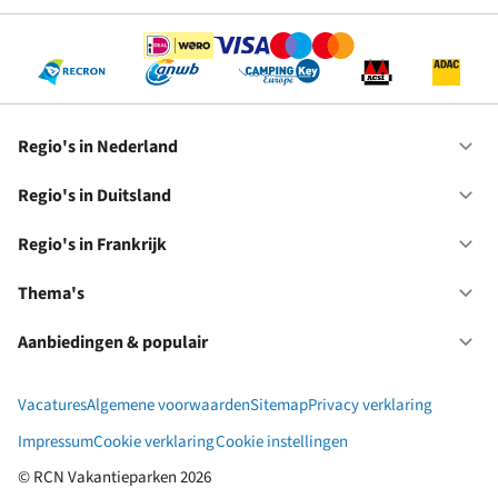
Regio's in Nederland
Op
Re
in
Regio's in Duitsland
Op
Ne
Re
in
Regio's in Frankrijk
Op
Du
Re
in
Thema's
Op
Fr
Th
Aanbiedingen & populair
Op
Aa
&
Vacatures
Algemene voorwaarden
Sitemap
Privacy verklaring
po
Impressum
Cookie verklaring
Cookie instellingen
© RCN Vakantieparken 2026