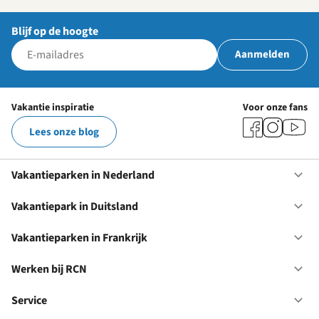
Blijf op de hoogte
Aanmelden
Vakantie inspiratie
Voor onze fans
Lees onze blog
Vakantieparken in Nederland
Op
Va
in
Vakantiepark in Duitsland
Op
Ne
Va
in
Vakantieparken in Frankrijk
Op
Du
Va
in
Werken bij RCN
Op
Fr
We
bij
Service
Op
RC
Se