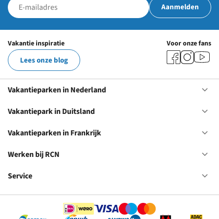
Aanmelden
Vakantie inspiratie
Voor onze fans
Lees onze blog
Vakantieparken in Nederland
Op
Va
in
Vakantiepark in Duitsland
Op
Ne
Va
in
Vakantieparken in Frankrijk
Op
Du
Va
in
Werken bij RCN
Op
Fr
We
bij
Service
Op
RC
Se