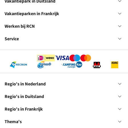
in
Vakantiepark in Duitsland
Op
Ne
Va
in
Vakantieparken in Frankrijk
Op
Du
Va
in
Werken bij RCN
Op
Fr
We
bij
Service
Op
RC
Se
Regio's in Nederland
Op
Re
in
Regio's in Duitsland
Op
Ne
Re
in
Regio's in Frankrijk
Op
Du
Re
in
Thema's
Op
Fr