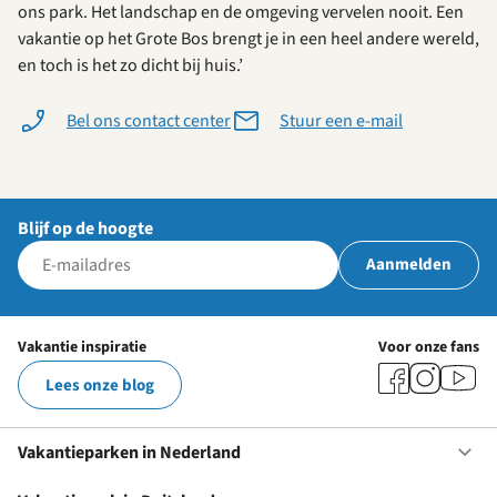
ons park. Het landschap en de omgeving vervelen nooit. Een
vakantie op het Grote Bos brengt je in een heel andere wereld,
en toch is het zo dicht bij huis.’
Bel ons contact center
Stuur een e-mail
Blijf op de hoogte
Aanmelden
Vakantie inspiratie
Voor onze fans
Lees onze blog
Vakantieparken in Nederland
Op
Va