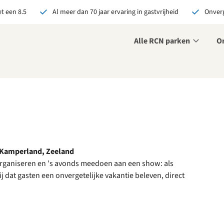
t een 8.5
Al meer dan 70 jaar ervaring in gastvrijheid
Onverg
Alle RCN parken
O
r ons je open sollicitatie!
zijn altijd op zoek naar
even en enthousiaste
sen om onze teams te
terken!
olliciteer nu
 📍Kamperland, Zeeland
organiseren en 's avonds meedoen aan een show: als
j dat gasten een onvergetelijke vakantie beleven, direct