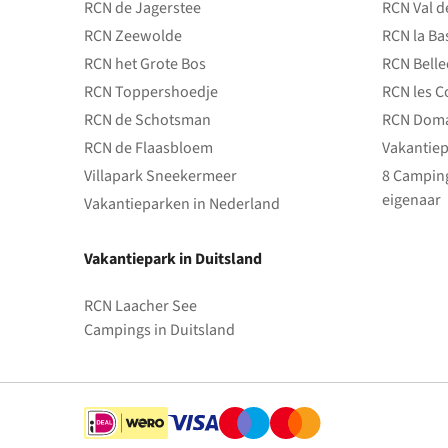
RCN de Jagerstee
RCN Val d
RCN Zeewolde
RCN la Ba
RCN het Grote Bos
RCN Bell
RCN Toppershoedje
RCN les C
RCN de Schotsman
RCN Doma
RCN de Flaasbloem
Vakantiep
Villapark Sneekermeer
8 Camping
eigenaar
Vakantieparken in Nederland
Vakantiepark in Duitsland
RCN Laacher See
Campings in Duitsland