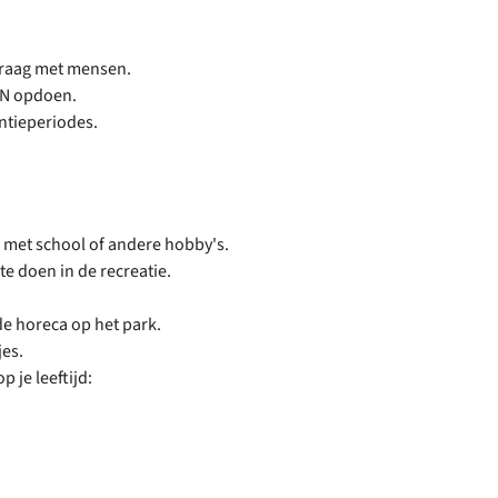
graag met mensen.
RCN opdoen.
ntieperiodes.
 met school of andere hobby's.
te doen in de recreatie.
e horeca op het park.
jes.
 je leeftijd: