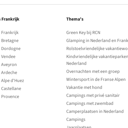
n Frankrijk
Thema's
Frankrijk
Green Key bij RCN
 Bretagne
Glamping in Nederland en Frank
 Dordogne
Rolstoelvriendelijke vakantiew
 Vendee
Kindvriendelijke vakantieparke
Nederland
 Aveyron
Overnachten met een groep
 Ardeche
Wintersport in de Franse Alpen
 Alpe d'Huez
Vakantie met hond
 Castellane
Campings met privé sanitair
 Provence
Campings met zwembad
Camperplaatsen in Nederland
Campings
Jaarplaatsen