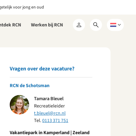
etelijk voor jong en oud
ntdek RCN
Werken bij RCN
Open
Kies
Mijn
zoekformulier
een
RCN
taal
Vragen over deze vacature?
RCN de Schotsman
Tamara Bleuel
Recreatieleider
t.bleuel@rcn.nl
Tel.
0113 371 751
Vakantiepark in Kamperland | Zeeland