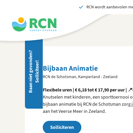
RCN wordt aanbevolen me
Overslaan
Overslaan
Overslaan
naar
naar
naar
hoofdnavigatie
hoofdinhoud
voettekstinhoud
Stuu
B
a
a
n
n
i
e
t
g
e
v
o
d
e
n
?
S
o
l
l
i
c
i
t
e
e
r
Wij 
n
!
gedr
Bijbaan Animatie
men
RCN de Schotsman, Kamperland - Zeeland
vers
S
Flexibele uren | € 6,18 tot € 17,90 per uur |
Knutselen met kinderen, een sporttoernooi 
bijbaan animatie bij RCN de Schotsman zorg ji
aan het Veerse Meer in Zeeland.
Solliciteren