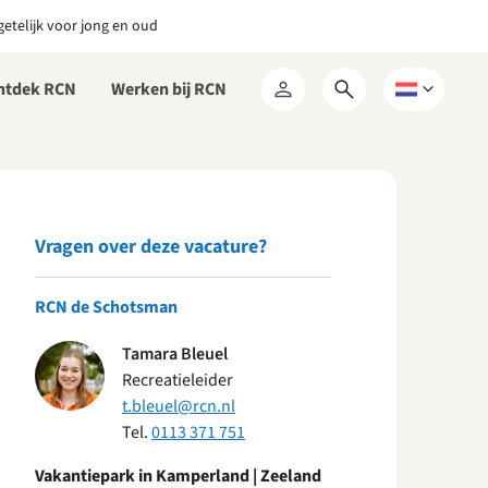
etelijk voor jong en oud
ntdek RCN
Werken bij RCN
Open
Kies
Mijn
zoekformulier
een
RCN
taal
Vragen over deze vacature?
RCN de Schotsman
Tamara Bleuel
Recreatieleider
t.bleuel@rcn.nl
Tel.
0113 371 751
Vakantiepark in Kamperland | Zeeland