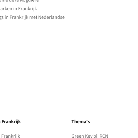
ine de la Noguière
arken in Frankrijk
s in Frankrijk met Nederlandse
n Frankrijk
Thema's
Frankrijk
Green Key bij RCN