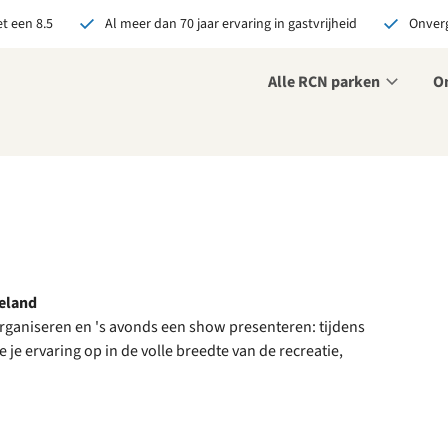
t een 8.5
Al meer dan 70 jaar ervaring in gastvrijheid
Onverg
Alle RCN parken
O
r ons je open sollicitatie!
zijn altijd op zoek naar
even en enthousiaste
sen om onze teams te
terken!
olliciteer nu
eeland
rganiseren en 's avonds een show presenteren: tijdens
e ervaring op in de volle breedte van de recreatie,