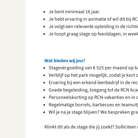
Je bent minimaal 16 jaar.
Je hebt ervaring in animatie of wil dit bij 
Je volgt een relevante opleiding in de richti
Je loopt graag stage op feestdagen, in we
Wat bieden wij jou?
Stagevergoeding van € 525 per maand op ba
Verblijf op het park mogelijk, zodat je kort o
Ervaring bij een erkend leerbedrijf in de re
Goede begeleiding, toegang tot de RCN Ac
Personeelskorting op RCN-vakanties en in d
Regelmatige borrels, barbecues en teamuit
Wil je na je stage blijven? We bespreken gr
Klinkt dit als de stage die jij zoekt? Sollicit