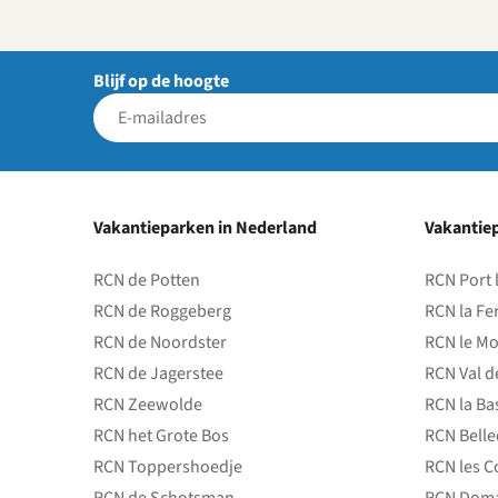
Blijf op de hoogte
Vakantieparken in Nederland
Vakantiep
RCN de Potten
RCN Port 
RCN de Roggeberg
RCN la Fe
RCN de Noordster
RCN le Mo
RCN de Jagerstee
RCN Val d
RCN Zeewolde
RCN la Ba
RCN het Grote Bos
RCN Bell
RCN Toppershoedje
RCN les C