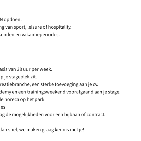
RCN opdoen.
ng van sport, leisure of hospitality.
ekenden en vakantieperiodes.
sis van 38 uur per week.
p je stageplek zit.
creatiebranche, een sterke toevoeging aan je cv.
ademy en een trainingsweekend voorafgaand aan je stage.
e horeca op het park.
jes.
aag de mogelijkheden voor een bijbaan of contract.
eer dan snel, we maken graag kennis met je!