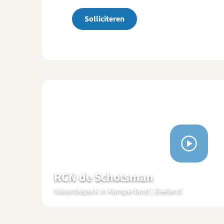
Solliciteren
Bekijk
video's
RCN de Schotsman
Vakantiepark in Kamperland | Zeeland