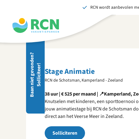
RCN wordt aanbevolen me
Overslaan
Overslaan
Overslaan
naar
naar
naar
hoofdnavigatie
hoofdinhoud
voettekstinhoud
Stuu
B
a
a
n
n
i
e
t
g
e
v
o
d
e
n
?
S
o
l
l
i
c
i
t
e
e
r
Wij 
n
!
gedr
Stage Animatie
men
RCN de Schotsman, Kamperland - Zeeland
vers
S
38 uur | € 525 per maand | 📍Kamperland, Z
Knutselen met kinderen, een sporttoernooi o
jouw animatiestage bij RCN de Schotsman doe j
direct aan het Veerse Meer in Zeeland.
Solliciteren