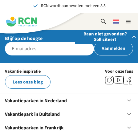
RCN wordt aanbevolen met een 8.5
Overslaan
Overslaan
Overslaan
naar
naar
naar
Al meer dan 70 jaar ervaring in gastvrijheid
hoofdnavigatie
hoofdinhoud
voettekstinhoud
Open
Kies
Sluit
Onvergetelijk voor jong en oud
zoekformulier
een
naviga
Baan niet gevonden?
taal
Blijf op de hoogte
Solliciteer!
Aanmelden
Stuur ons je open sollicitatie!
Wij zijn altijd op zoek naar gedreven en enthousiaste
Vakantie inspiratie
Voor onze fans
mensen om onze teams te versterken!
Lees onze blog
Solliciteer nu
Vakantieparken in Nederland
Op
Va
in
Vakantiepark in Duitsland
Op
Ne
Va
in
Vakantieparken in Frankrijk
Op
Du
Va