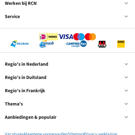
in
Werken bij RCN
Op
Fr
We
bij
Service
Op
RC
Se
Regio's in Nederland
Op
Re
in
Regio's in Duitsland
Op
Ne
Re
in
Regio's in Frankrijk
Op
Du
Re
in
Thema's
Op
Fr
Th
Aanbiedingen & populair
Op
Aa
&
Vacatures
Algemene voorwaarden
Sitemap
Privacy verklaring