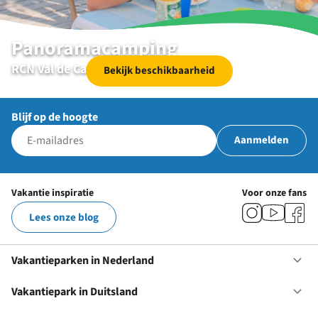
Panoramacamping
RCN Val de Cantobre | Nant | Aveyron
Bekijk beschikbaarheid
Blijf op de hoogte
Aanmelden
Vakantie inspiratie
Voor onze fans
Lees onze blog
Vakantieparken in Nederland
Op
Va
in
Vakantiepark in Duitsland
Op
Ne
Va