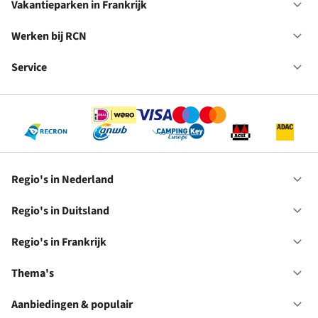
in
Vakantieparken in Frankrijk
Op
Du
Va
in
Werken bij RCN
Op
Fr
We
bij
Service
Op
RC
Se
Regio's in Nederland
Op
Re
in
Regio's in Duitsland
Op
Ne
Re
in
Regio's in Frankrijk
Op
Du
Re
in
Thema's
Op
Fr
Th
Aanbiedingen & populair
Op