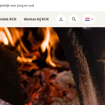
etelijk voor jong en oud
ntdek RCN
Werken bij RCN
Open
Kies
Mijn
zoekformulier
een
RCN
taal