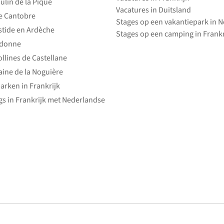
ulin de la Pique
Vacatures in Duitsland
e Cantobre
Stages op een vakantiepark in 
stide en Ardèche
Stages op een camping in Frankr
edonne
ollines de Castellane
ine de la Noguière
arken in Frankrijk
s in Frankrijk met Nederlandse