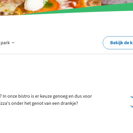
Open
 park
Bekijk de 
Op
en
? In onze bistro is er keuze genoeg en dus voor
pizza's onder het genot van een drankje?
rond
het