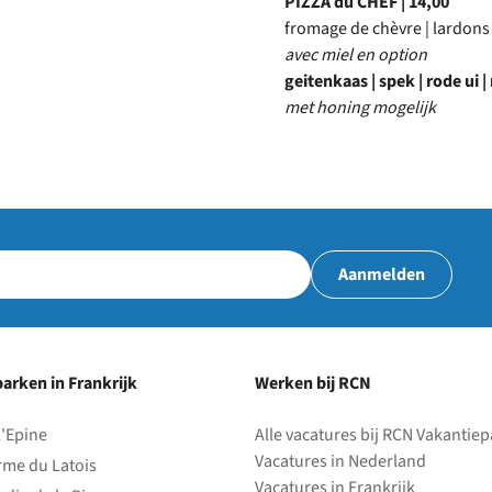
PIZZA du CHEF | 14,00
fromage de chèvre | lardons 
avec miel en option
geitenkaas | spek | rode ui |
met honing mogelijk
Aanmelden
arken in Frankrijk
Werken bij RCN
l'Epine
Alle vacatures bij RCN Vakantie
Vacatures in Nederland
rme du Latois
Vacatures in Frankrijk