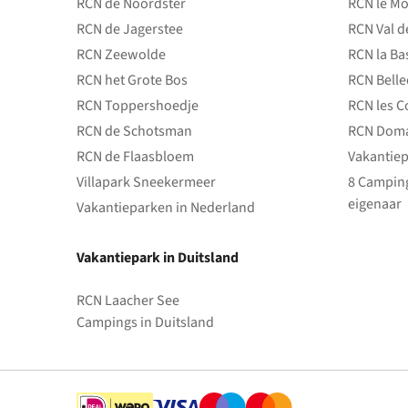
RCN de Noordster
RCN le Mo
RCN de Jagerstee
RCN Val d
RCN Zeewolde
RCN la Ba
RCN het Grote Bos
RCN Bell
RCN Toppershoedje
RCN les C
RCN de Schotsman
RCN Doma
RCN de Flaasbloem
Vakantiep
Villapark Sneekermeer
8 Camping
eigenaar
Vakantieparken in Nederland
Vakantiepark in Duitsland
RCN Laacher See
Campings in Duitsland