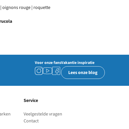
| oignons rouge | roquette
 rucola
Voor onze fans
Vakantie inspiratie
Lees onze blog
Service
parken
Veelgestelde vragen
Contact