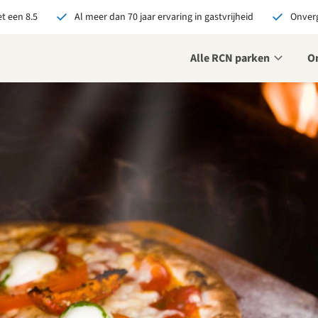
t een 8.5
Al meer dan 70 jaar ervaring in gastvrijheid
Onverg
Alle RCN parken
O
je bij RCN boekt, krijg je:
De beste prijsgarantie
Exclusieve voordelen
Persoonlijk contact
ekijk alle voordelen