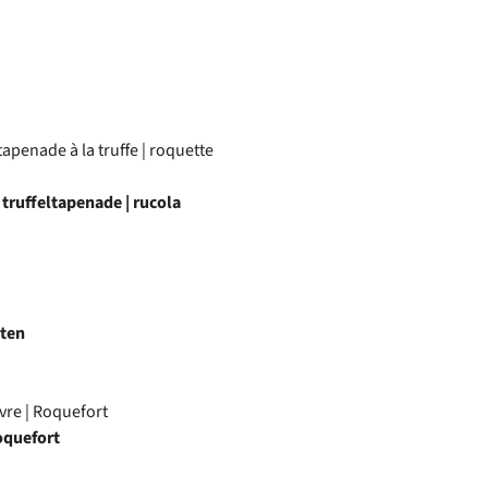
apenade à la truffe | roquette
truffeltapenade | rucola
nten
vre | Roquefort
oquefort