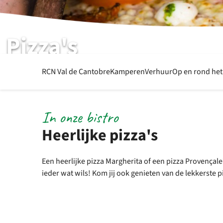
Pizza's
Bekijk de pizza's
RCN Val de Cantobre
Kamperen
Verhuur
Op en rond het
In onze bistro
Heerlijke pizza's
Een heerlijke pizza Margherita of een pizza Provençale
ieder wat wils! Kom jij ook genieten van de lekkerste 