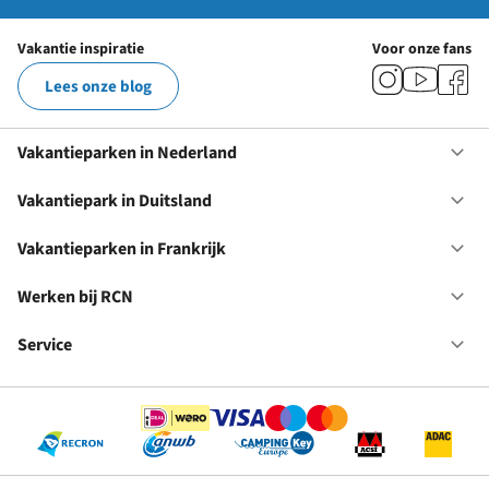
Vakantie inspiratie
Voor onze fans
Lees onze blog
Vakantieparken in Nederland
Op
Va
in
Vakantiepark in Duitsland
Op
Ne
Va
in
Vakantieparken in Frankrijk
Op
Du
Va
in
Werken bij RCN
Op
Fr
We
bij
Service
Op
RC
Se