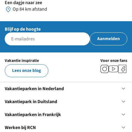
Een dagje naar zee
Op 84 km afstand
Blijf op de hoogte
Aanmelden
Vakantie inspiratie
Voor onze fans
Lees onze blog
Vakantieparken in Nederland
Op
Va
in
Vakantiepark in Duitsland
Op
Ne
Va
in
Vakantieparken in Frankrijk
Op
Du
Va
in
Werken bij RCN
Op