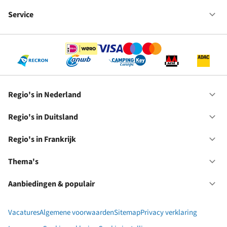
Fr
We
bij
Service
Op
RC
Se
Regio's in Nederland
Op
Re
in
Regio's in Duitsland
Op
Ne
Re
in
Regio's in Frankrijk
Op
Du
Re
in
Thema's
Op
Fr
Th
Aanbiedingen & populair
Op
Aa
&
Vacatures
Algemene voorwaarden
Sitemap
Privacy verklaring
po