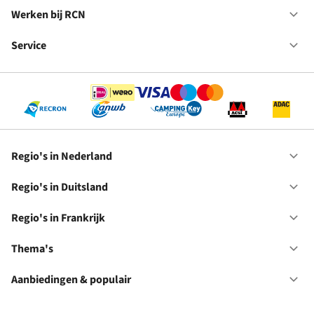
Va
in
Werken bij RCN
Op
Fr
We
bij
Service
Op
RC
Se
Regio's in Nederland
Op
Re
in
Regio's in Duitsland
Op
Ne
Re
in
Regio's in Frankrijk
Op
Du
Re
in
Thema's
Op
Fr
Th
Aanbiedingen & populair
Op
Aa
&