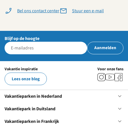
Bel ons contact center
Stuur een e-mail
Blijf op de hoogte
Aanmelden
Vakantie inspiratie
Voor onze fans
Lees onze blog
Vakantieparken in Nederland
Op
Va
in
Vakantiepark in Duitsland
Op
Ne
Va
in
Vakantieparken in Frankrijk
Op
Du