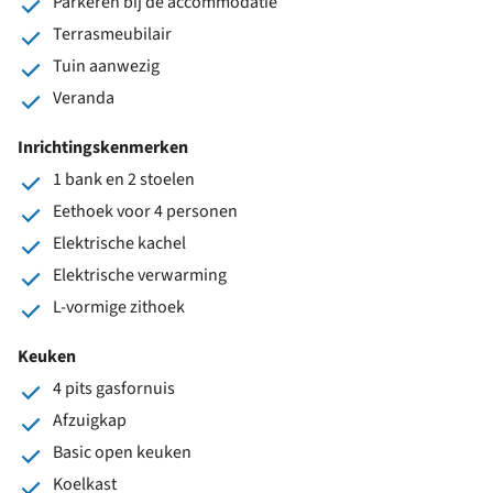
Parkeren bij de accommodatie
Terrasmeubilair
Tuin aanwezig
Veranda
Inrichtingskenmerken
1 bank en 2 stoelen
Eethoek voor 4 personen
Elektrische kachel
Elektrische verwarming
L-vormige zithoek
Keuken
4 pits gasfornuis
Afzuigkap
Basic open keuken
Koelkast