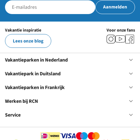
Aanmelden
Vakantie inspiratie
Voor onze fans
Lees onze blog
Vakantieparken in Nederland
Op
Va
in
Vakantiepark in Duitsland
Op
Ne
Va
in
Vakantieparken in Frankrijk
Op
Du
Va
in
Werken bij RCN
Op
Fr
We
bij
Service
Op
RC
Se