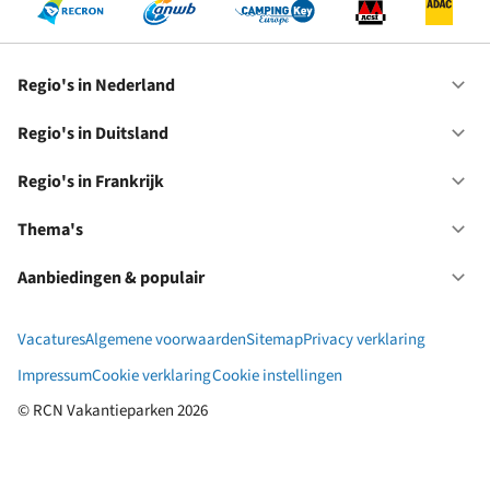
Regio's in Nederland
Op
Re
in
Regio's in Duitsland
Op
Ne
Re
in
Regio's in Frankrijk
Op
Du
Re
in
Thema's
Op
Fr
Th
Aanbiedingen & populair
Op
Aa
&
Vacatures
Algemene voorwaarden
Sitemap
Privacy verklaring
po
Impressum
Cookie verklaring
Cookie instellingen
© RCN Vakantieparken 2026