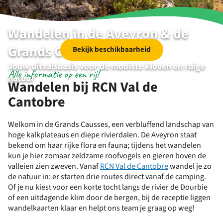
Wandelen in de Aveyron & de
Grands Causses
Bekijk beschikbaarheid
Jouw uitvalsbasis voor de mooiste kloven en ruige
Alle informatie op een rij!
natuur
Wandelen bij RCN Val de
Cantobre
Welkom in de Grands Causses, een verbluffend landschap van
hoge kalkplateaus en diepe rivierdalen. De Aveyron staat
bekend om haar rijke flora en fauna; tijdens het wandelen
kun je hier zomaar zeldzame roofvogels en gieren boven de
valleien zien zweven. Vanaf
RCN Val de Cantobre
wandel je zo
de natuur in: er starten drie routes direct vanaf de camping.
Of je nu kiest voor een korte tocht langs de rivier de Dourbie
of een uitdagende klim door de bergen, bij de receptie liggen
wandelkaarten klaar en helpt ons team je graag op weg!