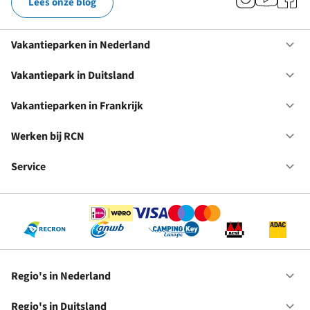
Lees onze blog
Vakantieparken in Nederland
Op
Va
in
Vakantiepark in Duitsland
Op
Ne
Va
in
Vakantieparken in Frankrijk
Op
Du
Va
in
Werken bij RCN
Op
Fr
We
bij
Service
Op
RC
Se
Regio's in Nederland
Op
Re
in
Regio's in Duitsland