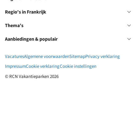
Op
Ne
Re
in
Regio's in Frankrijk
Op
Du
Re
in
Thema's
Op
Fr
Th
Aanbiedingen & populair
Op
Aa
&
Vacatures
Algemene voorwaarden
Sitemap
Privacy verklaring
po
Impressum
Cookie verklaring
Cookie instellingen
© RCN Vakantieparken 2026